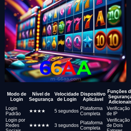
Funções d
Modo de
Nível de
Velocidade
Dispositivo
Seguranç
Login
Segurança
de Login
Aplicável
Adicionai
Login
Plataforma
Verificação
★★★★
5 segundos
Padrão
Completa
de IP
Login por
Verificação
Plataforma
Redes
★★★★★
3 segundos
de Dois
Completa
Sociais
Fatores