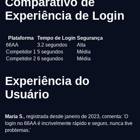
Comparativo de
Experiência de Login
Plataforma
Tempo de Login
Segurança
66AA
3.2 segundos
Alta
Competidor 1
5 segundos
Média
Competidor 2
6 segundos
Média
Experiência do
Usuário
Maria S.
, registrada desde janeiro de 2023, comenta: 'O
login no 66AA é incrivelmente rápido e seguro, nunca tive
problemas.'