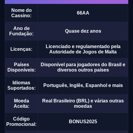
Nome do
66AA
Cassino:
Ano de
Quase dez anos
Fundação:
Licenciado e regulamentado pela
Licenças:
Autoridade de Jogos de Malta
Países
Disponível para jogadores do Brasil e
Disponíveis:
diversos outros países
Idiomas
Português, Inglês, Espanhol e mais
Suportados:
Moeda
Real Brasileiro (BRL) e várias outras
Aceita:
moedas
Código
BONUS2025
Promocional: