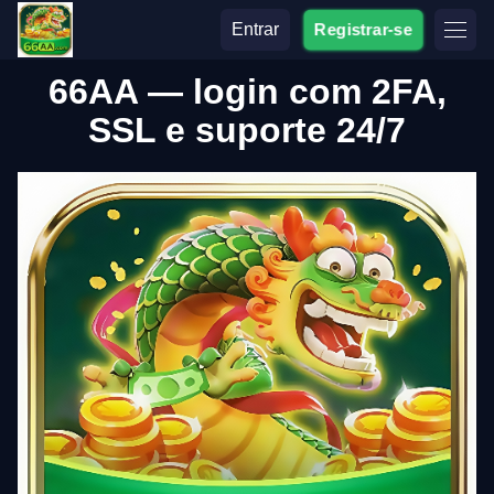
Entrar
Registrar-se
66AA — login com 2FA,
SSL e suporte 24/7