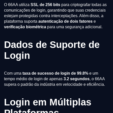
O 66AA utiliza
SSL de 256 bits
para criptografar todas as
comunicações de login, garantindo que suas credenciais
estejam protegidas contra interceptações. Além disso, a
plataforma suporta
autenticação de dois fatores
e
verificação biométrica
para uma segurança adicional.
Dados de Suporte de
Login
Com uma
taxa de sucesso de login de 99.8%
e um
tempo médio de login de apenas
3.2 segundos
, o 66AA
supera o padrão da indústria em velocidade e eficiência.
Login em Múltiplas
Plataformas