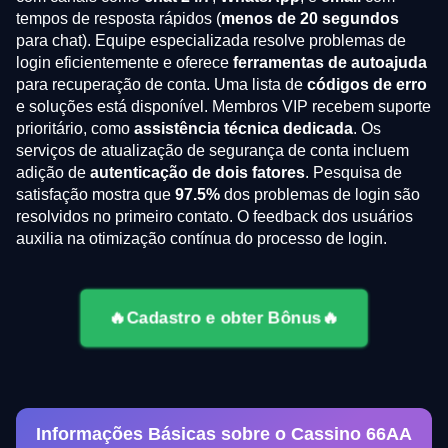
tempos de resposta rápidos (
menos de 20 segundos
para chat). Equipe especializada resolve problemas de
login eficientemente e oferece
ferramentas de autoajuda
para recuperação de conta. Uma lista de
códigos de erro
e soluções está disponível. Membros VIP recebem suporte
prioritário, como
assistência técnica dedicada
. Os
serviços de atualização de segurança de conta incluem
adição de
autenticação de dois fatores
. Pesquisa de
satisfação mostra que
97.5%
dos problemas de login são
resolvidos no primeiro contato. O feedback dos usuários
auxilia na otimização contínua do processo de login.
🔥Cadastro e obter Bônus🔥
Informações Básicas sobre o Cassino 66AA