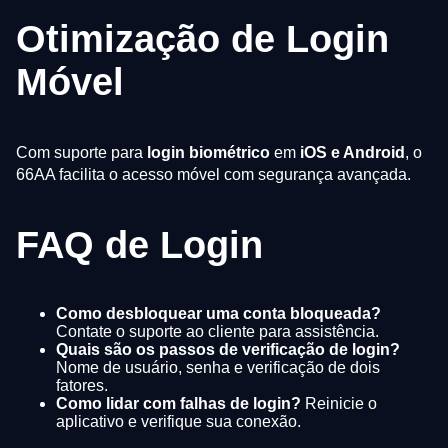
Otimização de Login
Móvel
Com suporte para
login biométrico
em
iOS e Android
, o
66AA facilita o acesso móvel com segurança avançada.
FAQ de Login
Como desbloquear uma conta bloqueada?
Contate o suporte ao cliente para assistência.
Quais são os passos de verificação de login?
Nome de usuário, senha e verificação de dois
fatores.
Como lidar com falhas de login?
Reinicie o
aplicativo e verifique sua conexão.