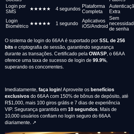
Login por
Plataforma
Autenticaç
★★★★★
4 segundos
SMS
Completa
Extra
Sem
Login
Aplicativos
★★★★★
1 segundo
necessidad
Biométrico
iOS/Android
de senha
O sistema de login do 66AA é suportado por
SSL de 256
bits
e criptografia de sessão, garantindo segurança
durante as transações. Certificado pela
OWASP
, o 66AA
oferece uma taxa de sucesso de login de
99.9%
,
superando os concorrentes.
Imediatamente,
faça login
! Aproveite os
benefícios
exclusivos
do 66AA com 150% de bônus de depósito, até
R$1,000, mais 100 giros grátis e 7 dias de experiência
VIP. Segurança garantida em
10 segundos
. Mais de
10,000 usuários confiam no login seguro do 66AA
diariamente. ↗️