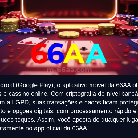
ndroid (Google Play), o aplicativo móvel da 66AA 
 e cassino online. Com criptografia de nível bancá
om a LGPD, suas transações e dados ficam protegi
bito e opções digitais, com processamento rápido 
ucos toques. Assim, você aposta de qualquer luga
retamente no app oficial da 66AA.