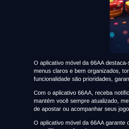
O aplicativo móvel da 66AA destaca-s
menus claros e bem organizados, torn
funcionalidade são prioridades, gar
Com o aplicativo 66AA, receba notif
mantém você sempre atualizado, mel
de apostar ou acompanhar seus jogos
O aplicativo móvel da 66AA garante 