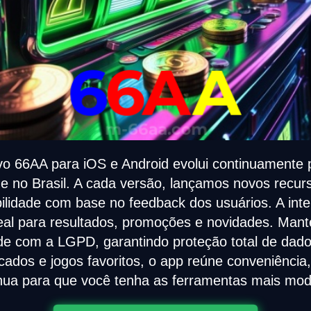
ivo 66AA para iOS e Android evolui continuamente 
ine no Brasil. A cada versão, lançamos novos rec
bilidade com base no feedback dos usuários. A inte
eal para resultados, promoções e novidades. Man
ade com a LGPD, garantindo proteção total de dad
ercados e jogos favoritos, o app reúne conveniência
nua para que você tenha as ferramentas mais mo