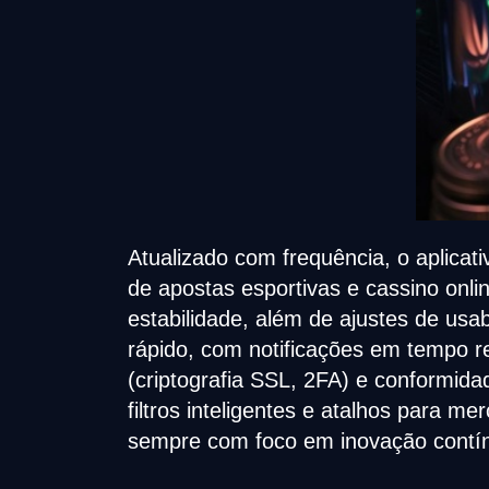
Atualizado com frequência, o aplicat
de apostas esportivas e cassino onl
estabilidade, além de ajustes de usa
rápido, com notificações em tempo r
(criptografia SSL, 2FA) e conformid
filtros inteligentes e atalhos para m
sempre com foco em inovação contí