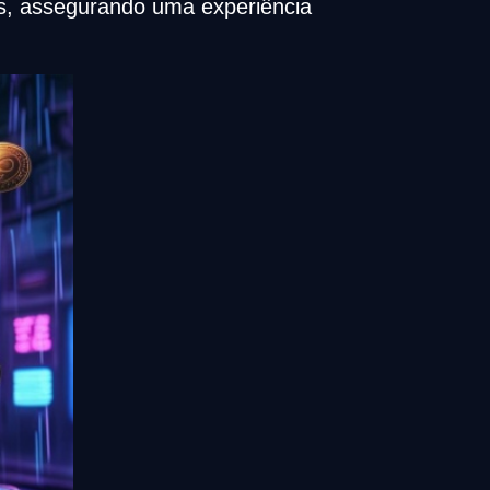
es, assegurando uma experiência