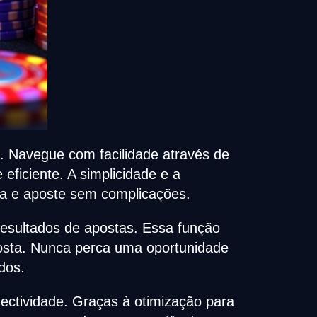
o. Navegue com facilidade através de
ficiente. A simplicidade e a
isa e aposte sem complicações.
resultados de apostas. Essa função
osta. Nunca perca uma oportunidade
dos.
ectividade. Graças à otimização para