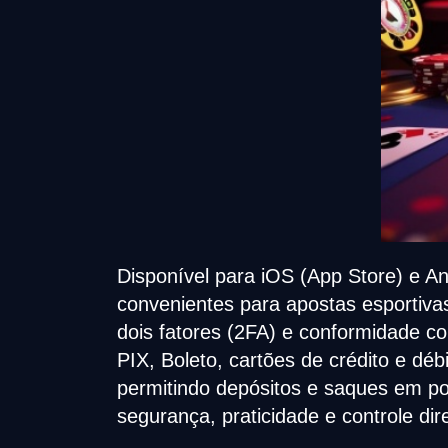
Disponível para iOS (App Store) e A
convenientes para apostas esportivas
dois fatores (2FA) e conformidade c
PIX, Boleto, cartões de crédito e dé
permitindo depósitos e saques em po
segurança, praticidade e controle di