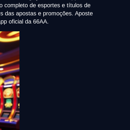
o completo de esportes e títulos de
tus das apostas e promoções. Aposte
pp oficial da 66AA.