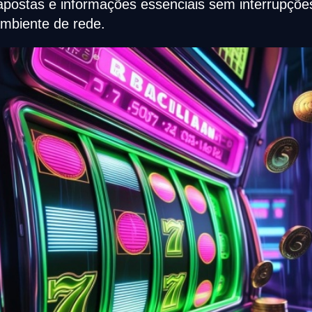
 apostas e informações essenciais sem interrupçõ
ambiente de rede.