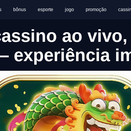
s
bônus
esporte
jogo
promoção
cassi
assino ao vivo, 
— experiência i