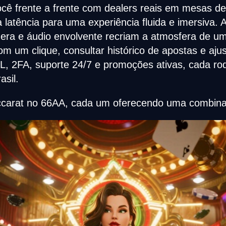
ocê frente a frente com dealers reais em mesas de
a latência para uma experiência fluida e imersiva.
era e áudio envolvente recriam a atmosfera de um c
 um clique, consultar histórico de apostas e ajust
, 2FA, suporte 24/7 e promoções ativas, cada rod
asil.
accarat no 66AA, cada um oferecendo uma combinaç