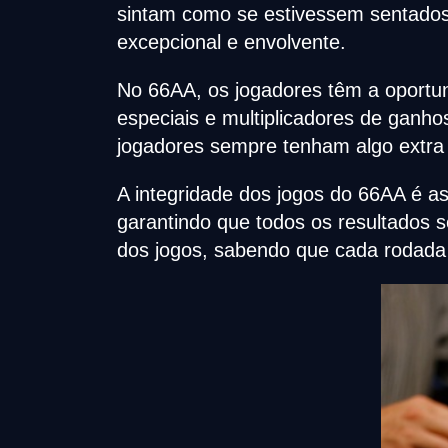
sintam como se estivessem sentados
excepcional e envolvente.
No 66AA, os jogadores têm a oport
especiais e multiplicadores de ganho
jogadores sempre tenham algo extra
A integridade dos jogos do 66AA é 
garantindo que todos os resultados s
dos jogos, sabendo que cada rodada 