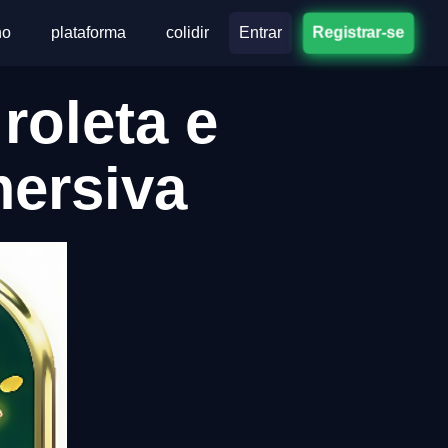
no
plataforma
colidir
Entrar
Registrar-se
roleta e
mersiva