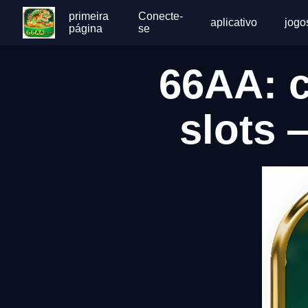
primeira
Conecte-
aplicativo
jogo
página
se
66AA: c
slots 